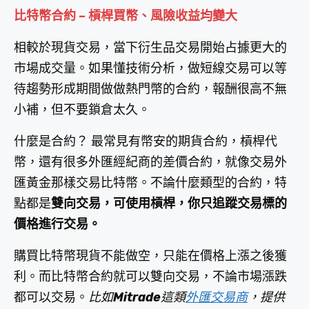
比特幣合約 – 槓桿買幣、風險收益均變大
相較於現貨交易，當下衍生品交易開始占據更大的
市場成交量。如果懂技術分析，做短線交易可以等
待趨勢形成期間做做熱門幣的合約，報酬很高不無
小補，但不要鎖倉太久。
什麼是合約？ 最常見有幣安的期貨合約，槓桿代
幣，還有很多外匯經紀商的差價合約，就像交易外
匯黃金那樣交易比特幣。不論什麼類型的合約，特
點都是
雙向交易，可使用槓桿，你只追蹤交易標的
價格進行交易。
購買比特幣現貨不能做空，只能在價格上漲之後獲
利。而比特幣合約就可以雙向交易，不論市場漲跌
都可以交易。
比如
Mitrade
這類
外匯交易商
，提供