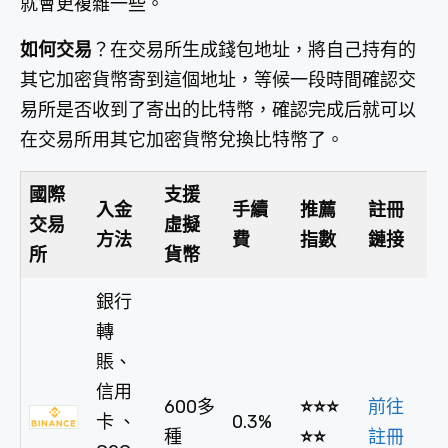
就會更複雜一些。
如何交易
？在交易所生成錢包地址，將自己持有的
其它加密貨幣寄到這個地址，等候一段時間確認交
易所是否收到了寄出的比特幣，確認完成后就可以
在交易所用其它加密貨幣兌換比特幣了。
國際
支援
入金
手續
推薦
註冊
交易
虛擬
方法
費
指數
鏈接
所
貨幣
銀行
轉
賬、
信用
600多
⭐⭐⭐
前往
卡 、
0.3%
種
⭐⭐
註冊