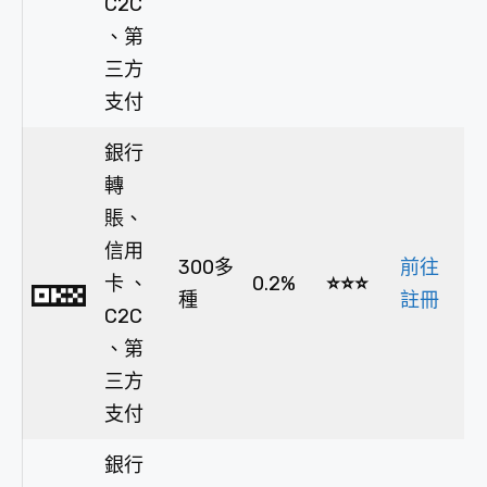
C2C
、第
三方
支付
銀行
轉
賬、
信用
300多
前往
卡 、
0.2%
⭐⭐⭐
種
註冊
C2C
、第
三方
支付
銀行