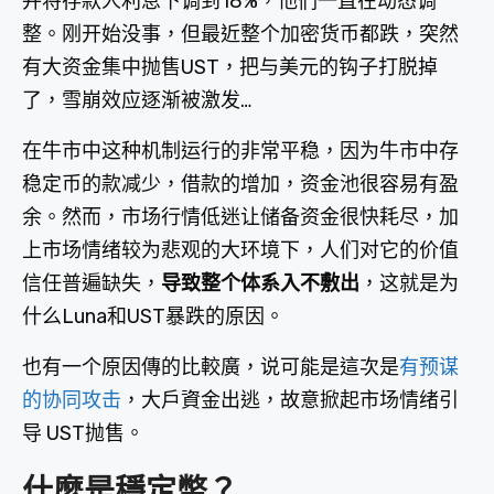
并将存款人利息下调到18%，他们一直在动态调
整。刚开始没事，但最近整个加密货币都跌，突然
有大资金集中抛售UST，把与美元的钩子打脱掉
了，雪崩效应逐渐被激发…
在牛市中这种机制运行的非常平稳，因为牛市中存
稳定币的款减少，借款的增加，资金池很容易有盈
余。然而，市场行情低迷让储备资金很快耗尽，加
上市场情绪较为悲观的大环境下，人们对它的价值
信任普遍缺失，
导致整个体系入不敷出
，这就是为
什么Luna和UST暴跌的原因。
也有一个原因傳的比較廣，说可能是這次是
有预谋
的协同攻击
，大戶資金出逃，故意掀起市场情绪引
导 UST抛售。
什麼是穩定幣？