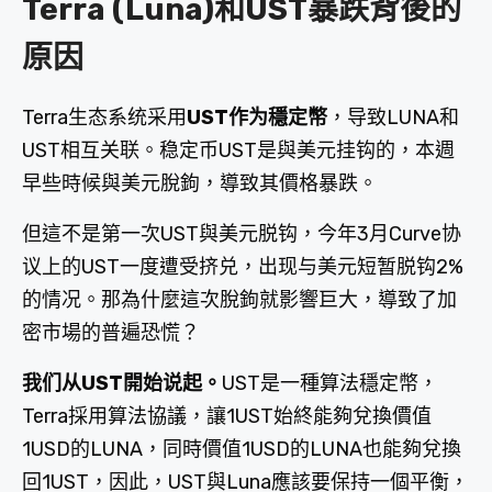
Terra (Luna)和UST暴跌背後的
原因
Terra生态系统采用
UST作为穩定幣
，导致LUNA和
UST相互关联。稳定币UST是與美元挂钩的，本週
早些時候與美元脫鉤，導致其價格暴跌。
但這不是第一次UST與美元脱钩，今年3月Curve协
议上的UST一度遭受挤兑，出现与美元短暂脱钩2%
的情况。那為什麼這次脫鉤就影響巨大，導致了加
密市場的普遍恐慌？
我们从UST開始说起。
UST是一種算法穩定幣，
Terra採用算法協議，讓1UST始終能夠兌換價值
1USD的LUNA，同時價值1USD的LUNA也能夠兌換
回1UST，因此，UST與Luna應該要保持一個平衡，