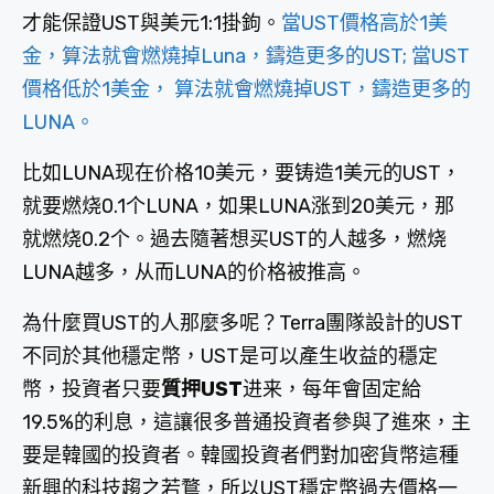
才能保證UST與美元1:1掛鉤。
當UST價格高於1美
金，算法就會燃燒掉Luna，鑄造更多的UST; 當UST
價格低於1美金， 算法就會燃燒掉UST，鑄造更多的
LUNA。
比如LUNA现在价格10美元，要铸造1美元的UST，
就要燃烧0.1个LUNA，如果LUNA涨到20美元，那
就燃烧0.2个。過去隨著想买UST的人越多，燃烧
LUNA越多，从而LUNA的价格被推高。
為什麼買UST的人那麼多呢？Terra團隊設計的UST
不同於其他穩定幣，UST是可以產生收益的穩定
幣，投資者只要
質押UST
进来，每年會固定給
19.5%的利息，這讓很多普通投資者參與了進來，主
要是韓國的投資者。韓國投資者們對加密貨幣這種
新興的科技趨之若鶩，所以UST穩定幣過去價格一