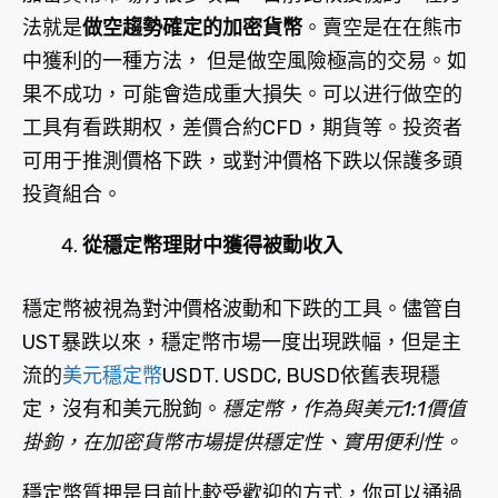
法就是
做空趨勢確定的加密貨幣
。賣空是在在熊市
中獲利的一種方法， 但是做空風險極高的交易。如
果不成功，可能會造成重大損失。可以进行做空的
工具有看跌期权，差價合約CFD，期貨等。投资者
可用于推測價格下跌，或對沖價格下跌以保護多頭
投資組合。
從穩定幣理財中獲得被動收入
穩定幣被視為對沖價格波動和下跌的工具。儘管自
UST暴跌以來，穩定幣市場一度出現跌幅，但是主
流的
美元穩定幣
USDT. USDC, BUSD依舊表現穩
定，沒有和美元脫鉤。
穩定幣，作為與美元1:1價值
掛鉤，在加密貨幣市場提供穩定性、實用便利性。
穩定幣質押是目前比較受歡迎的方式，你可以通過