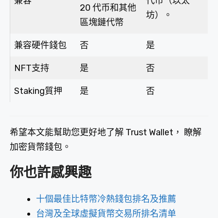
兼容
代币（以太
20 代币和其他
坊）。
區塊鏈代幣
兼容硬件錢包
否
是
NFT支持
是
否
Staking質押
是
否
希望本文能幫助您更好地了解 Trust Wallet， 瞭解
加密貨幣錢包。
你也許感興趣
十個最佳比特幣冷熱錢包排名及推薦
台灣及全球虛擬貨幣交易所排名清单